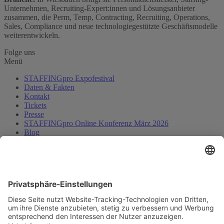
Unternehmen, Recruiting-Expert:innen und Lösungsanbieter
zusammen, die Perm, Temp, Contracting, Recruiting, Operations,
Sales, Compliance und neue technologiegestützte Geschäftsmodelle
weiterentwickeln.
Folge uns
Menü
STAFFINGpro Expofestival
Daten & Fakten
Kontakt
Tickets
Presse
STAFFINGpro Online Konferenz März 2026
Blog
Über Uns
Karriere
HR-Jobs.de
Cookie-Einstellungen
Kontakt
HRM Institute GmbH & Co. KG
Rheinkaistr. 2 68159 Mannheim