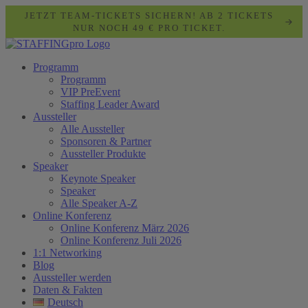
JETZT TEAM-TICKETS SICHERN! AB 2 TICKETS
NUR NOCH 49 € PRO TICKET.
Programm
Programm
VIP PreEvent
Staffing Leader Award
Aussteller
Alle Aussteller
Sponsoren & Partner
Aussteller Produkte
Speaker
Keynote Speaker
Speaker
Alle Speaker A-Z
Online Konferenz
Online Konferenz März 2026
Online Konferenz Juli 2026
1:1 Networking
Blog
Aussteller werden
Daten & Fakten
Deutsch