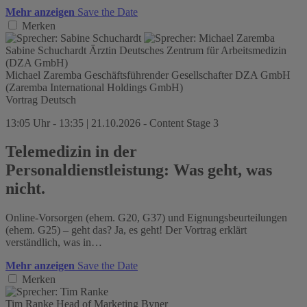
Mehr anzeigen
Save the Date
Merken
Sabine Schuchardt
Ärztin
Deutsches Zentrum für Arbeitsmedizin
(DZA GmbH)
Michael Zaremba
Geschäftsführender Gesellschafter
DZA GmbH
(Zaremba International Holdings GmbH)
Vortrag
Deutsch
13:05 Uhr - 13:35 | 21.10.2026 - Content Stage 3
Telemedizin in der
Personaldienstleistung: Was geht, was
nicht.
Online-Vorsorgen (ehem. G20, G37) und Eignungsbeurteilungen
(ehem. G25) – geht das? Ja, es geht! Der Vortrag erklärt
verständlich, was in…
Mehr anzeigen
Save the Date
Merken
Tim Ranke
Head of Marketing
Byner