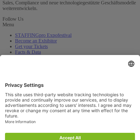
Sales, Compliance und neue technologiegestützte Geschäftsmodelle
weiterentwickeln.
Follow Us
Menu
STAFFINGpro Expofestival
Become an Exhibitor
Get your Tickets
Facts & Data
Contact
Press
About Us
Careers
HR-Jobs.de
Privacy Settings
Contact
HRM Institute GmbH & Co. KG
Rheinkaistr. 2 68159 Mannheim
Tel.:
+49 (0)621 40 166 – 0
E-Mail:
info@hrm.de