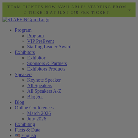
TEAM TICKETS NOW AVAILABLE! STARTING FROM
2 TICKETS AT JUST €49 PER TICKET.
Program
Program
VIP PreEvent
Staffing Leader Award
Exhibitors
Exhibitor
Sponsors & Partners
Exhibitors Products
Speakers
Keynote Speaker
All Speakers
All Speakers A-Z
Blogger
Blog
Online Conférences
March 2026
July 2026
Exhibiting
Facts & Data
English